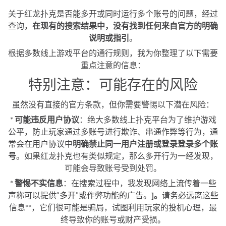
关于红龙扑克是否能多开或同时运行多个账号的问题，经过
查询，
在现有的搜索结果中，没有找到任何来自官方的明确
说明或指引
。
根据多数线上游戏平台的通行规则，我为你整理了以下需要
重点注意的信息：
特别注意：可能存在的风险
虽然没有直接的官方条款，但你需要警惕以下潜在风险：
*
可能违反用户协议
：绝大多数线上扑克平台为了维护游戏
公平，防止玩家通过多账号进行欺诈、串通作弊等行为，通
常会在用户协议中
明确禁止同一用户注册或登录登录多个账
号
。如果红龙扑克也有类似规定，那么多开行为一经发现，
可能会导致账号受到处罚。
*
警惕不实信息
：在搜索过程中，我发现网络上流传着一些
声称可以提供“多开”或作弊功能的广告。
]。
请务必远离这些
信息**，它们很可能是骗局，试图利用玩家的投机心理，最
终导致你的账号或财产受损。